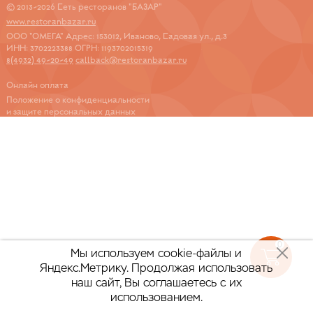
© 2013-2026 Сеть ресторанов "БАЗАР"
www.restoranbazar.ru
ООО "ОМЕГА" Адрес: 153012, Иваново, Садовая ул., д.3
ИНН: 3702223388 ОГРН: 1193702015319
8(4932) 49-20-49
callback@restoranbazar.ru
Онлайн оплата
Положение о конфиденциальности
и защите персональных данных
0
Мы используем cookie-файлы и
Яндекс.Метрику.
Продолжая использовать
наш сайт, Вы соглашаетесь с их
использованием.