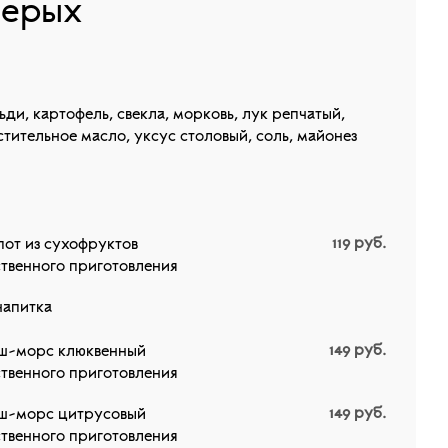
верых
ьди, картофель, свекла, морковь, лук репчатый,
стительное масло, уксус столовый, соль, майонез
119
руб.
от из сухофруктов
твенного приготовления
напитка
149
руб.
ш-морс клюквенный
твенного приготовления
149
руб.
ш-морс цитрусовый
твенного приготовления