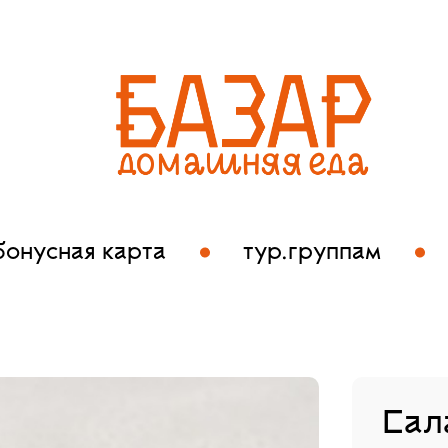
бонусная карта
тур.группам
Сал