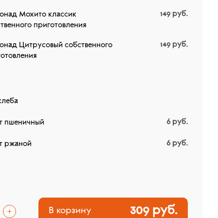
149
руб.
онад Мохито классик
твенного приготовления
149
руб.
онад Цитрусовый собственного
готовления
хлеба
6
руб.
ет пшеничный
6
руб.
т ржаной
309 руб.
В корзину