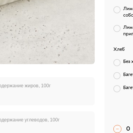
Лим
собс
Лим
при
Хлеб
Без 
Баг
одержание жиров, 100г
Баге
одержание углеводов, 100г
0