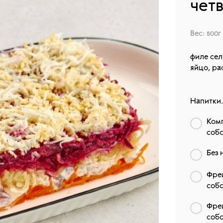
чет
Вес: 500г
филе сел
яйцо, ра
Напитки.
Комп
собс
Без 
Фре
собс
Фре
собс