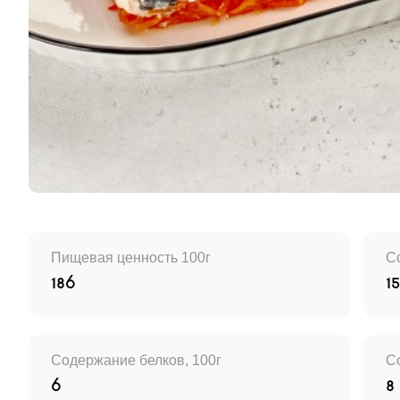
Пищевая ценность 100г
С
186
15
Cодержание белков, 100г
С
6
8